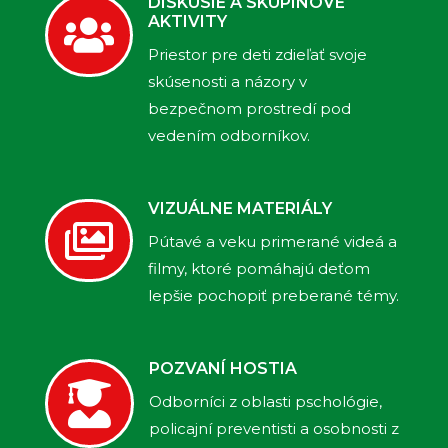
DISKUSIE A SKUPINOVÉ
AKTIVITY

Priestor pre deti zdieľať svoje
skúsenosti a názory v
bezpečnom prostredí pod
vedením odborníkov.
VIZUÁLNE MATERIÁLY

Pútavé a veku primerané videá a
filmy, ktoré pomáhajú deťom
lepšie pochopiť preberané témy.
POZVANÍ HOSTIA

Odborníci z oblasti pschológie,
policajní preventisti a osobnosti z